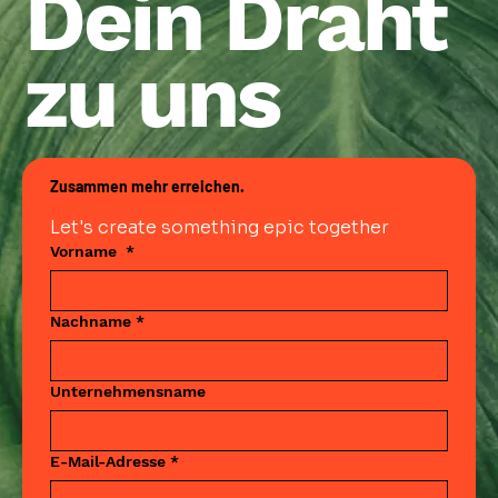
Dein Draht
zu uns
Zusammen mehr erreichen.
Let's create something epic together
Vorname
*
Nachname
*
Unternehmensname
E-Mail-Adresse
*